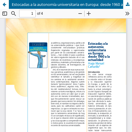
Estocadas a la autonomía universitaria en Europa: desde 1960 a la actualidad