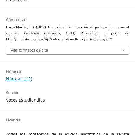
Cómo citar
Loera Murillo, J. A. (2017). Lenguaje otaku. Inserción de palabras japonesas al
español.
Cuadernos Fronterizos
,
13
(41). Recuperado a partir de
http://erevistas.uacj.mx/ojs/index.php/cuadfront/article/view/2171
Más formatos de cita
Número
Núm. 41 (13)
Sección
Voces Estudiantiles
Licencia
Todos los contenidos de la edición electrónica de la revista