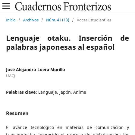
Inicio
/
Archivos
/
Núm. 41 (13)
/
Voces Estudiantiles
Lenguaje otaku. Inserción de
palabras japonesas al español
José Alejandro Loera Murillo
UACJ
Palabras clave:
Lenguaje, Japón, Anime
Resumen
El avance tecnológico en materias de comunicación y
transporte ha favorecido el proceso de globalización; los