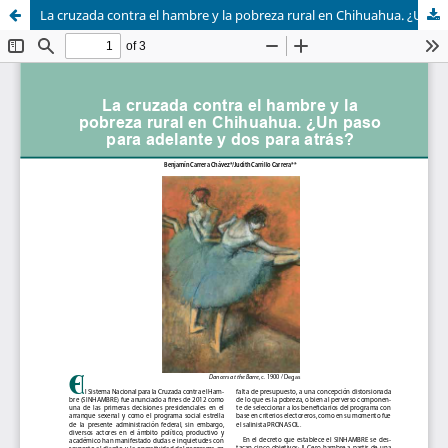
La cruzada contra el hambre y la pobreza rural en Chihuahua. ¿Un paso para adelante y dos para atrás?