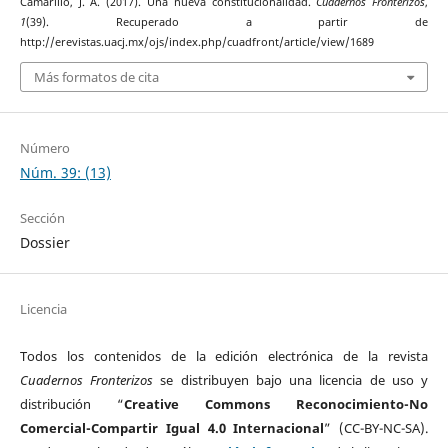
Camarillo, J. A. (2017). Una nueva constitucionalidad.
Cuadernos Fronterizos
,
1
(39). Recuperado a partir de
http://erevistas.uacj.mx/ojs/index.php/cuadfront/article/view/1689
Más formatos de cita
Número
Núm. 39: (13)
Sección
Dossier
Licencia
Todos los contenidos de la edición electrónica de la revista
Cuadernos Fronterizos
se distribuyen bajo una licencia de uso y
distribución “
Creative Commons Reconocimiento-No
Comercial-Compartir Igual 4.0 Internacional
” (CC-BY-NC-SA).