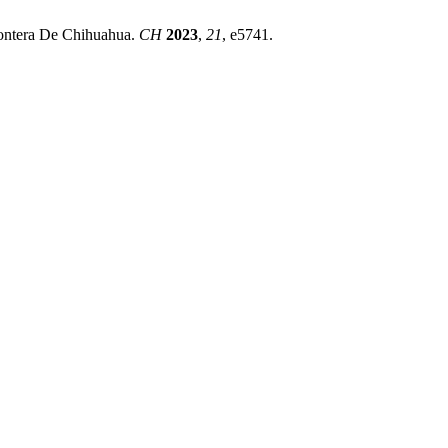
rontera De Chihuahua.
CH
2023
,
21
, e5741.